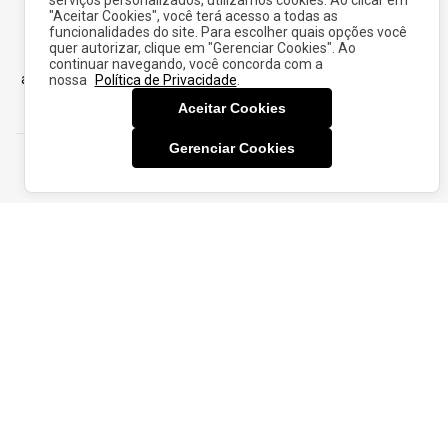
serviços personalizados, utilizamos cookies. Ao clicar em
"Aceitar Cookies", você terá acesso a todas as
funcionalidades do site. Para escolher quais opções você
quer autorizar, clique em "Gerenciar Cookies". Ao
Grupo Avenida, que faz parte da holding Sul Africana Pepkor, é
continuar navegando, você concorda com a
atualmente a maior rede de moda da região Centro-Norte e uma
nossa
Política de Privacidade
.
das 10 maiores do Brasil.
Aceitar Cookies
Gerenciar Cookies
Siga nas Redes sociais
Baixe nosso aplicativo